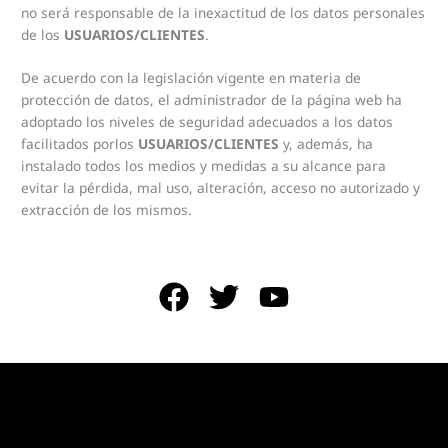
no será responsable de la inexactitud de los datos personales
de los
USUARIOS/CLIENTES
.
De acuerdo con la legislación vigente en materia de
protección de datos, el administrador de la página web ha
adoptado los niveles de seguridad adecuados a los datos
facilitados porlos
USUARIOS/CLIENTES
y, además, ha
instalado todos los medios y medidas a su alcance para
evitar la pérdida, mal uso, alteración, acceso no autorizado y
extracción de los mismos.