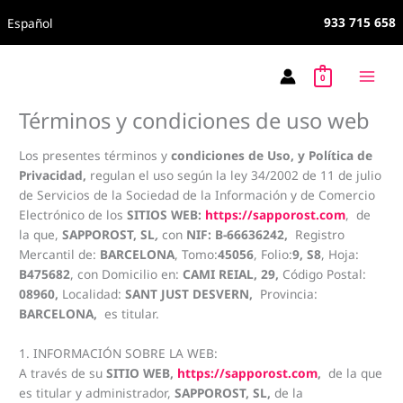
Ir
933 715 658
Español
al
contenido
0
Términos y condiciones de uso web
Los presentes términos y
condiciones de
Uso, y Política de
Privacidad,
regulan el uso según la ley 34/2002 de 11 de julio
de Servicios de la Sociedad de la Información y de Comercio
Electrónico de los
SITIOS WEB:
https://sapporost.com
, de
la que,
SAPPOROST, SL
,
con
NIF:
B-66636242,
Registro
Mercantil de:
BARCELONA
, Tomo:
45056
, Folio:
9, S8
, Hoja:
B475682
, con Domicilio en:
CAMI REIAL, 29,
Código Postal:
08960,
Localidad:
SANT JUST DESVERN,
Provincia:
BARCELONA,
es titular.
1. INFORMACIÓN SOBRE LA WEB:
A través de su
SITIO WEB,
https://sapporost.com
,
de la que
es titular y administrador,
SAPPOROST, SL,
de la