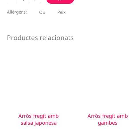
de
Arròs
Al·lèrgens:
Ou
Peix
fregit
amb
tonyina
Productes relacionats
Arròs fregit amb
Arròs fregit amb
salsa japonesa
gambes