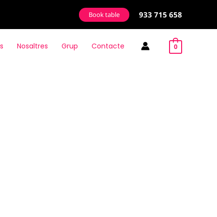
933 715 658
Book table
s
Nosaltres
Grup
Contacte
0