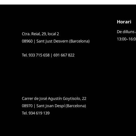
Horari
De dilluns
Ctra. Reial, 29, local 2
13:00–16:0
08960 | Sant Just Desvern (Barcelona)
Tel.
933 715 658
|
691 667 822
Carrer de José Agustín Goytisolo, 22
08970 | Sant Joan Despí (Barcelona)
Tel.
934 619 139