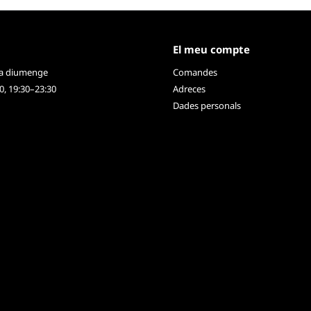
El meu compte
 a diumenge
Comandes
0, 19:30–23:30
Adreces
Dades personals