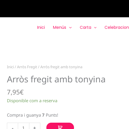
Inici
Menús
Carta
Celebracion
Inici
/
Arròs Fregit
/ Arròs fregit amb tonyina
Arròs fregit amb tonyina
7,95
€
Disponible com a reserva
Compra i guanya
7
Punts!
quantitat
-
+