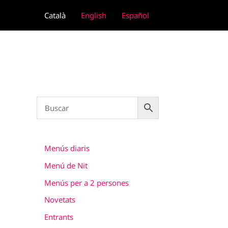
Vés
Català
English
Español
al
contingut
Menús diaris
Menú de Nit
Menús per a 2 persones
Novetats
Entrants