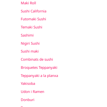
Maki Roll
Sushi California
Futomaki Sushi
Temaki Sushi
Sashimi
Nigiri Sushi
Sushi maki
Combinats de sushi
Broquetes Teppanyaki
Teppanyaki a la planxa
Yakisoba
Udon i Ramen
Donburi