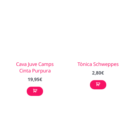
Cava Juve Camps
Tònica Schweppes
Cinta Purpura
2,80
€
19,95
€