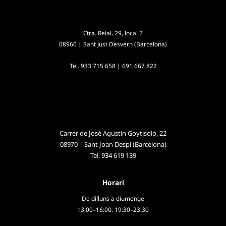
Ctra. Reial, 29, local 2
08960 | Sant Just Desvern (Barcelona)
Tel.
933 715 658
|
691 667 822
Carrer de José Agustín Goytisolo, 22
08970 | Sant Joan Despí (Barcelona)
Tel.
934 619 139
Horari
De dilluns a diumenge
13:00–16:00, 19:30–23:30