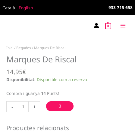
Vés
933 715 658
Català
English
al
contingut
0
Inici
/
Begudes
/ Marques De Riscal
Marques De Riscal
14,95
€
Disponibilitat:
Disponible com a reserva
Compra i guanya
14
Punts!
quantitat
-
+
de
Marques
De
Productes relacionats
Riscal