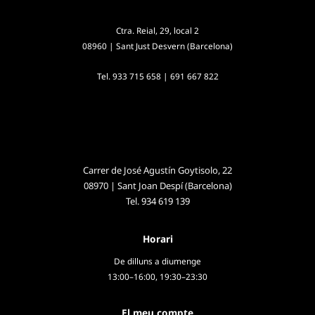
Ctra. Reial, 29, local 2
08960 | Sant Just Desvern (Barcelona)
Tel.
933 715 658
|
691 667 822
Carrer de José Agustín Goytisolo, 22
08970 | Sant Joan Despí (Barcelona)
Tel.
934 619 139
Horari
De dilluns a diumenge
13:00–16:00, 19:30–23:30
El meu compte